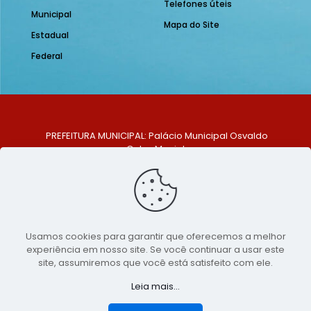
Telefones úteis
Municipal
Mapa do Site
Estadual
Federal
PREFEITURA MUNICIPAL: Palácio Municipal Osvaldo
Celso Maciel
ENDEREÇO: Praça Historiador Adalberto Paiva, nº 1,
Centro, São Bento do Una - PE. CEP: 553370-128
TELEFONE: (81) 99548-1569
E-MAIL: ouvidoria@saobentodouna.pe.gov.br
Siga-nos nas redes sociais:
Usamos cookies para garantir que oferecemos a melhor
experiência em nosso site. Se você continuar a usar este
Copyright 2021-2026 - Assessoria de Comunicação da
site, assumiremos que você está satisfeito com ele.
Prefeitura de São Bento do Una - PE
Leia mais...
Página desenvolvida pela agência de
publicidade
LumusWeb - Agência Digital