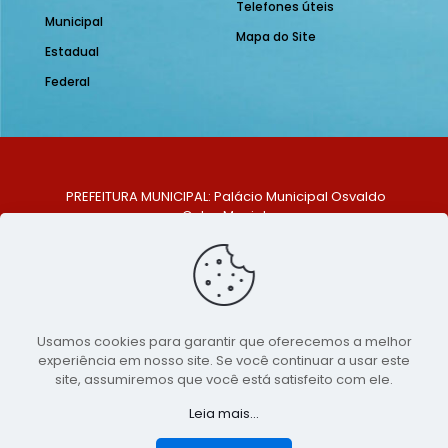
Telefones úteis
Municipal
Mapa do Site
Estadual
Federal
PREFEITURA MUNICIPAL: Palácio Municipal Osvaldo
Celso Maciel
ENDEREÇO: Praça Historiador Adalberto Paiva, nº 1,
Centro, São Bento do Una - PE. CEP: 553370-128
TELEFONE: (81) 99548-1569
E-MAIL: ouvidoria@saobentodouna.pe.gov.br
Siga-nos nas redes sociais:
Usamos cookies para garantir que oferecemos a melhor
experiência em nosso site. Se você continuar a usar este
Copyright 2021-2026 - Assessoria de Comunicação da
site, assumiremos que você está satisfeito com ele.
Prefeitura de São Bento do Una - PE
Leia mais...
Página desenvolvida pela agência de
publicidade
LumusWeb - Agência Digital