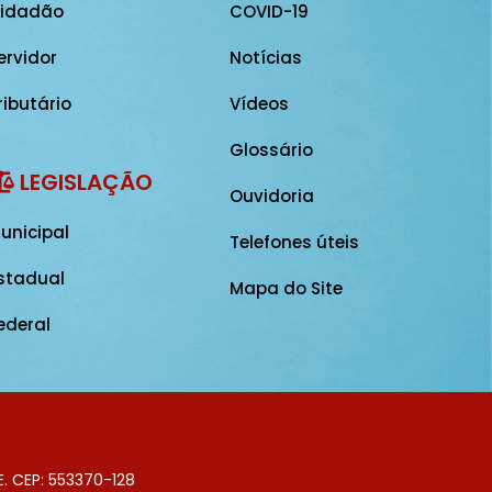
idadão
COVID-19
ervidor
Notícias
ributário
Vídeos
Glossário
LEGISLAÇÃO
Ouvidoria
unicipal
Telefones úteis
stadual
Mapa do Site
ederal
E. CEP: 553370-128