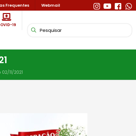
as Frequentes
Webmail
OVID-19
21
 02/11/2021