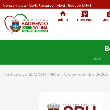
Menu principal [Alt+1], Pesquisar [Alt+2], Rodapé [Alt+3]
INÍCIO
GOVERNO
MUNI
B
Início
Publicado por
ASCOM - SBU
em
2 de novembro de 2021