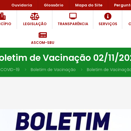
Ouvidoria
Glossário
Mapa do Site
Pergunt
CÍPIO
LEGISLAÇÃO
TRANSPARÊNCIA
SERVIÇOS
C
ASCOM-SBU
oletim de Vacinação 02/11/20
COVID-19
Boletim de Vacinação
Boletim de Vacinação