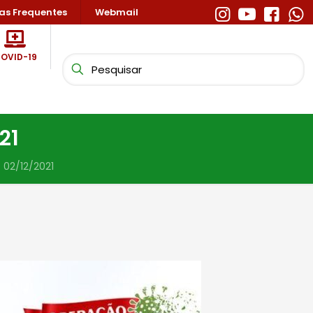
as Frequentes
Webmail
OVID-19
21
 02/12/2021