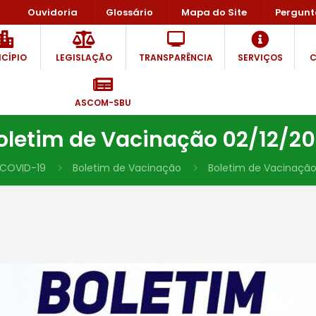
Ouvidoria
Glossário
Mapa do Site
Pergunt
CÍPIO
LEGISLAÇÃO
TRANSPARÊNCIA
SERVIÇOS
C
ASCOM-SBU
oletim de Vacinação 02/12/20
COVID-19
Boletim de Vacinação
Boletim de Vacinação