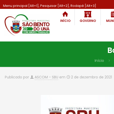
Menu principal [Alt+1], Pesquisar [Alt+2], Rodapé [Alt+3]
INÍCIO
GOVERNO
MUNI
B
Início
Publicado por
ASCOM - SBU
em
2 de dezembro de 2021