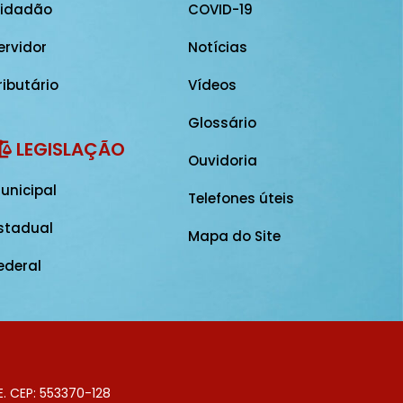
idadão
COVID-19
ervidor
Notícias
ributário
Vídeos
Glossário
LEGISLAÇÃO
Ouvidoria
unicipal
Telefones úteis
stadual
Mapa do Site
ederal
E. CEP: 553370-128