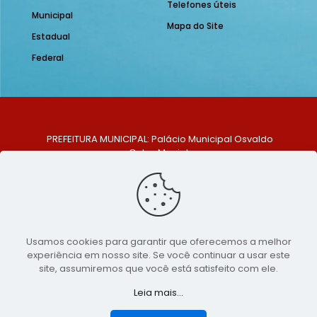
Telefones úteis
Municipal
Mapa do Site
Estadual
Federal
PREFEITURA MUNICIPAL: Palácio Municipal Osvaldo
Celso Maciel
ENDEREÇO: Praça Historiador Adalberto Paiva, nº 1,
Centro, São Bento do Una - PE. CEP: 553370-128
TELEFONE: (81) 99548-1569
E-MAIL: ouvidoria@saobentodouna.pe.gov.br
Siga-nos nas redes sociais:
Usamos cookies para garantir que oferecemos a melhor
experiência em nosso site. Se você continuar a usar este
Copyright 2021-2026 - Assessoria de Comunicação da
site, assumiremos que você está satisfeito com ele.
Prefeitura de São Bento do Una - PE
Leia mais...
Página desenvolvida pela agência de
publicidade
LumusWeb - Agência Digital