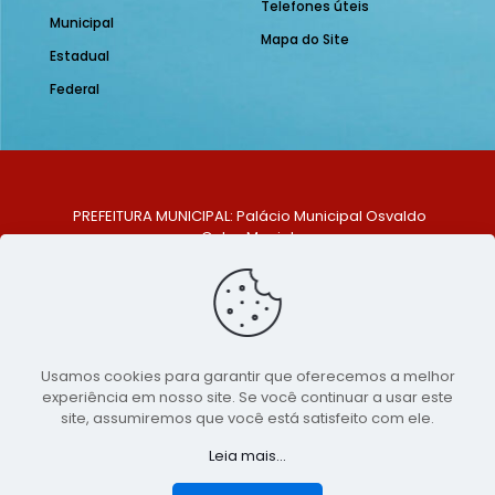
Telefones úteis
Municipal
Mapa do Site
Estadual
Federal
PREFEITURA MUNICIPAL: Palácio Municipal Osvaldo
Celso Maciel
ENDEREÇO: Praça Historiador Adalberto Paiva, nº 1,
Centro, São Bento do Una - PE. CEP: 553370-128
TELEFONE: (81) 99548-1569
E-MAIL: ouvidoria@saobentodouna.pe.gov.br
Siga-nos nas redes sociais:
Usamos cookies para garantir que oferecemos a melhor
experiência em nosso site. Se você continuar a usar este
Copyright 2021-2026 - Assessoria de Comunicação da
site, assumiremos que você está satisfeito com ele.
Prefeitura de São Bento do Una - PE
Leia mais...
Página desenvolvida pela agência de
publicidade
LumusWeb - Agência Digital