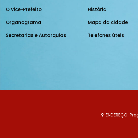
O Vice-Prefeito
História
Organograma
Mapa da cidade
Secretarias e Autarquias
Telefones úteis
ENDEREÇO: Praça