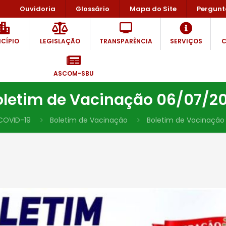
Ouvidoria
Glossário
Mapa do Site
Pergunt
CÍPIO
LEGISLAÇÃO
TRANSPARÊNCIA
SERVIÇOS
C
ASCOM-SBU
oletim de Vacinação 06/07/20
COVID-19
Boletim de Vacinação
Boletim de Vacinação