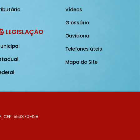
ributário
Vídeos
Glossário
LEGISLAÇÃO
Ouvidoria
unicipal
Telefones úteis
stadual
Mapa do Site
ederal
E. CEP: 553370-128