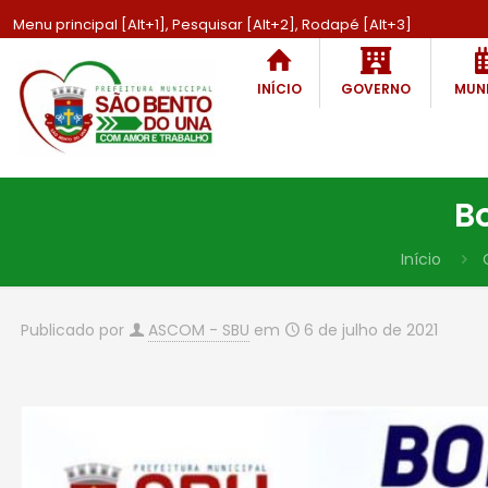
Menu principal [Alt+1], Pesquisar [Alt+2], Rodapé [Alt+3]
INÍCIO
GOVERNO
MUNI
B
Início
Publicado por
ASCOM - SBU
em
6 de julho de 2021