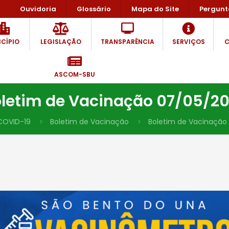
Ouvidoria
Glossário
Mapa do Site
Pergunt
CÍPIO
LEGISLAÇÃO
TRANSPARÊNCIA
SERVIÇOS
C
ASCOM-SBU
letim de Vacinação 07/05/2
COVID-19
Boletim de Vacinação
Boletim de Vacinação