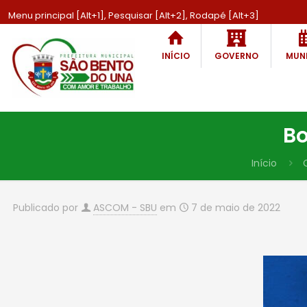
Menu principal [Alt+1], Pesquisar [Alt+2], Rodapé [Alt+3]
INÍCIO
GOVERNO
MUNI
Bo
Início
Publicado por
ASCOM - SBU
em
7 de maio de 2022