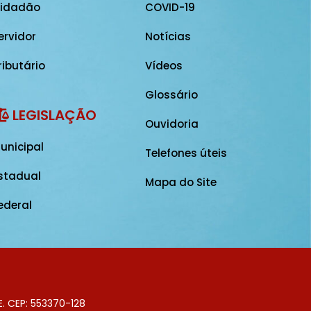
idadão
COVID-19
ervidor
Notícias
ributário
Vídeos
Glossário
LEGISLAÇÃO
Ouvidoria
unicipal
Telefones úteis
stadual
Mapa do Site
ederal
E. CEP: 553370-128