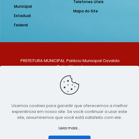
Telefones úteis
Municipal
Mapa do Site
Estadual
Federal
PREFEITURA MUNICIPAL: Palácio Municipal Osvaldo
Celso Maciel
ENDEREÇO: Praça Historiador Adalberto Paiva, nº 1,
Centro, São Bento do Una - PE. CEP: 553370-128
TELEFONE: (81) 99548-1569
E-MAIL: ouvidoria@saobentodouna.pe.gov.br
Siga-nos nas redes sociais:
Usamos cookies para garantir que oferecemos a melhor
experiência em nosso site. Se você continuar a usar este
Copyright 2021-2026 - Assessoria de Comunicação da
site, assumiremos que você está satisfeito com ele.
Prefeitura de São Bento do Una - PE
Leia mais...
Página desenvolvida pela agência de
publicidade
LumusWeb - Agência Digital