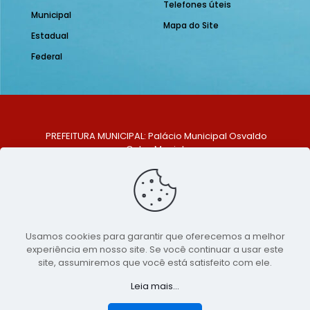
Telefones úteis
Municipal
Mapa do Site
Estadual
Federal
PREFEITURA MUNICIPAL: Palácio Municipal Osvaldo
Celso Maciel
ENDEREÇO: Praça Historiador Adalberto Paiva, nº 1,
Centro, São Bento do Una - PE. CEP: 553370-128
TELEFONE: (81) 99548-1569
E-MAIL: ouvidoria@saobentodouna.pe.gov.br
Siga-nos nas redes sociais:
Usamos cookies para garantir que oferecemos a melhor
experiência em nosso site. Se você continuar a usar este
Copyright 2021-2026 - Assessoria de Comunicação da
site, assumiremos que você está satisfeito com ele.
Prefeitura de São Bento do Una - PE
Leia mais...
Página desenvolvida pela agência de
publicidade
LumusWeb - Agência Digital