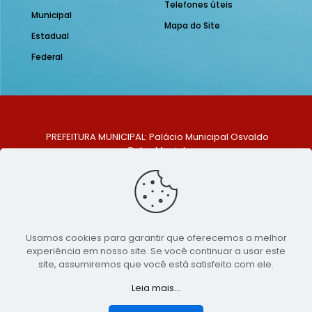
Telefones úteis
Municipal
Mapa do Site
Estadual
Federal
PREFEITURA MUNICIPAL: Palácio Municipal Osvaldo
Celso Maciel
ENDEREÇO: Praça Historiador Adalberto Paiva, nº 1,
Centro, São Bento do Una - PE. CEP: 553370-128
TELEFONE: (81) 99548-1569
E-MAIL: ouvidoria@saobentodouna.pe.gov.br
Siga-nos nas redes sociais:
Usamos cookies para garantir que oferecemos a melhor
experiência em nosso site. Se você continuar a usar este
Copyright 2021-2026 - Assessoria de Comunicação da
site, assumiremos que você está satisfeito com ele.
Prefeitura de São Bento do Una - PE
Leia mais...
Página desenvolvida pela agência de
publicidade
LumusWeb - Agência Digital