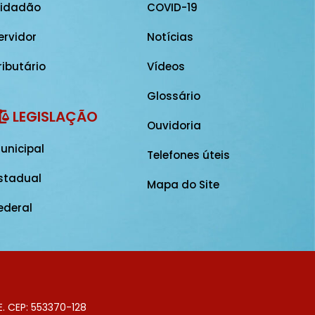
idadão
COVID-19
ervidor
Notícias
ributário
Vídeos
Glossário
LEGISLAÇÃO
Ouvidoria
unicipal
Telefones úteis
stadual
Mapa do Site
ederal
E. CEP: 553370-128