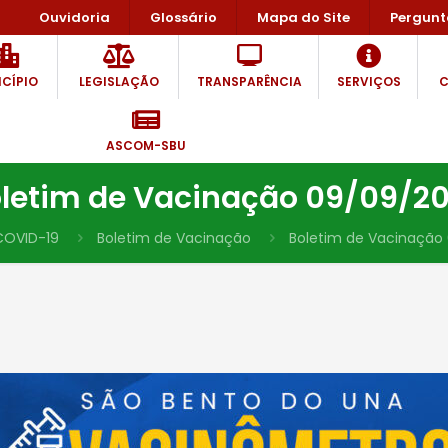
Ouvidoria
Glossário
Mapa do Site
Pergunt
CÍPIO
LEGISLAÇÃO
TRANSPARÊNCIA
SERVIÇOS
C
ASCOM-SBU
letim de Vacinação 09/09/2
COVID-19
Boletim de Vacinação
Boletim de Vacinação