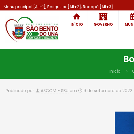
Menu principal [Alt+1], Pesquisar [Alt+2], Rodapé [Alt+3]
INÍCIO
GOVERNO
MUNI
Bo
Início
Publicado por
ASCOM - SBU
em
9 de setembro de 2022