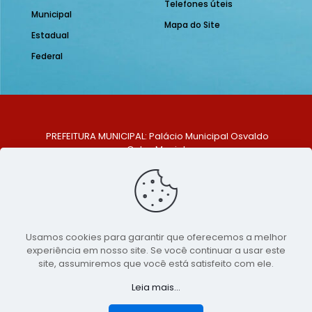
Telefones úteis
Municipal
Mapa do Site
Estadual
Federal
PREFEITURA MUNICIPAL: Palácio Municipal Osvaldo
Celso Maciel
ENDEREÇO: Praça Historiador Adalberto Paiva, nº 1,
Centro, São Bento do Una - PE. CEP: 553370-128
TELEFONE: (81) 99548-1569
E-MAIL: ouvidoria@saobentodouna.pe.gov.br
Siga-nos nas redes sociais:
Usamos cookies para garantir que oferecemos a melhor
experiência em nosso site. Se você continuar a usar este
Copyright 2021-2026 - Assessoria de Comunicação da
site, assumiremos que você está satisfeito com ele.
Prefeitura de São Bento do Una - PE
Leia mais...
Página desenvolvida pela agência de
publicidade
LumusWeb - Agência Digital