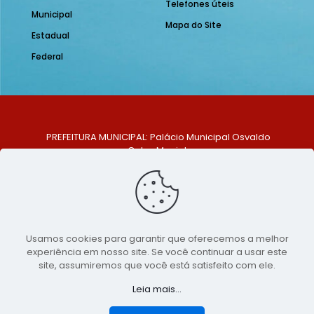
Telefones úteis
Municipal
Mapa do Site
Estadual
Federal
PREFEITURA MUNICIPAL: Palácio Municipal Osvaldo
Celso Maciel
ENDEREÇO: Praça Historiador Adalberto Paiva, nº 1,
Centro, São Bento do Una - PE. CEP: 553370-128
TELEFONE: (81) 99548-1569
E-MAIL: ouvidoria@saobentodouna.pe.gov.br
Siga-nos nas redes sociais:
Usamos cookies para garantir que oferecemos a melhor
experiência em nosso site. Se você continuar a usar este
Copyright 2021-2026 - Assessoria de Comunicação da
site, assumiremos que você está satisfeito com ele.
Prefeitura de São Bento do Una - PE
Leia mais...
Página desenvolvida pela agência de
publicidade
LumusWeb - Agência Digital