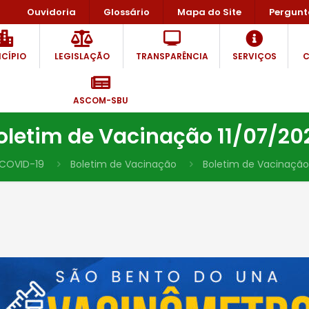
Ouvidoria
Glossário
Mapa do Site
Pergunt
CÍPIO
LEGISLAÇÃO
TRANSPARÊNCIA
SERVIÇOS
C
ASCOM-SBU
oletim de Vacinação 11/07/20
COVID-19
Boletim de Vacinação
Boletim de Vacinação