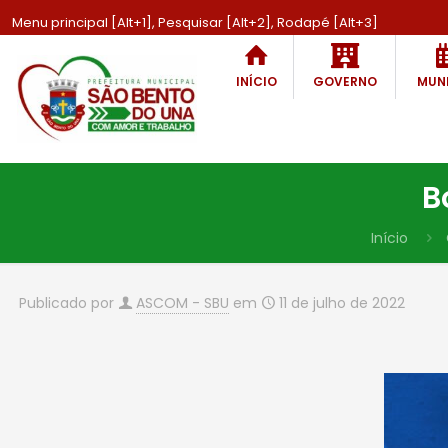
Menu principal [Alt+1], Pesquisar [Alt+2], Rodapé [Alt+3]
INÍCIO
GOVERNO
MUNI
B
Início
Publicado por
ASCOM - SBU
em
11 de julho de 2022