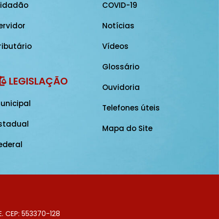
idadão
COVID-19
ervidor
Notícias
ributário
Vídeos
Glossário
LEGISLAÇÃO
Ouvidoria
unicipal
Telefones úteis
stadual
Mapa do Site
ederal
E. CEP: 553370-128