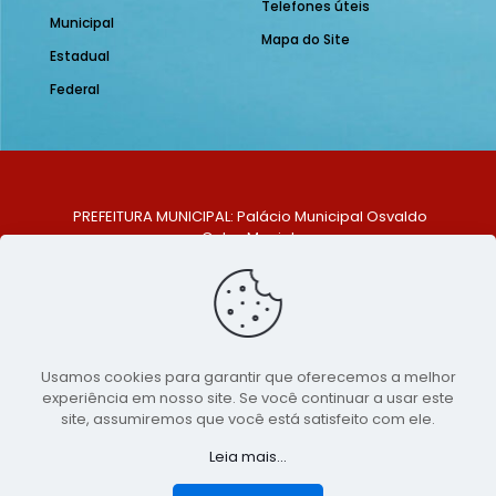
Telefones úteis
Municipal
Mapa do Site
Estadual
Federal
PREFEITURA MUNICIPAL: Palácio Municipal Osvaldo
Celso Maciel
ENDEREÇO: Praça Historiador Adalberto Paiva, nº 1,
Centro, São Bento do Una - PE. CEP: 553370-128
TELEFONE: (81) 99548-1569
E-MAIL: ouvidoria@saobentodouna.pe.gov.br
Siga-nos nas redes sociais:
Usamos cookies para garantir que oferecemos a melhor
experiência em nosso site. Se você continuar a usar este
Copyright 2021-2026 - Assessoria de Comunicação da
site, assumiremos que você está satisfeito com ele.
Prefeitura de São Bento do Una - PE
Leia mais...
Página desenvolvida pela agência de
publicidade
LumusWeb - Agência Digital