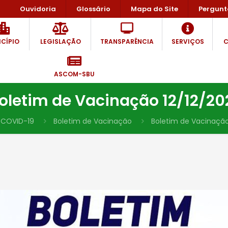
Ouvidoria
Glossário
Mapa do Site
Pergunt
CÍPIO
LEGISLAÇÃO
TRANSPARÊNCIA
SERVIÇOS
C
ASCOM-SBU
oletim de Vacinação 12/12/20
COVID-19
Boletim de Vacinação
Boletim de Vacinação