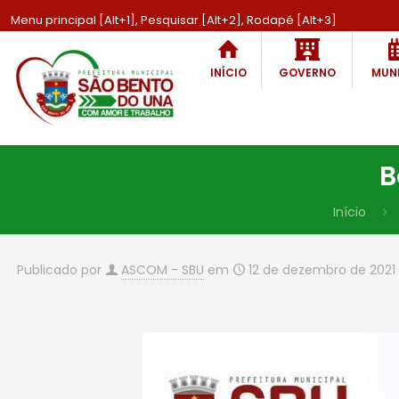
Menu principal [Alt+1], Pesquisar [Alt+2], Rodapé [Alt+3]
INÍCIO
GOVERNO
MUNI
B
Início
Publicado por
ASCOM - SBU
em
12 de dezembro de 2021