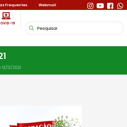
as Frequentes
Webmail
OVID-19
21
 12/12/2021