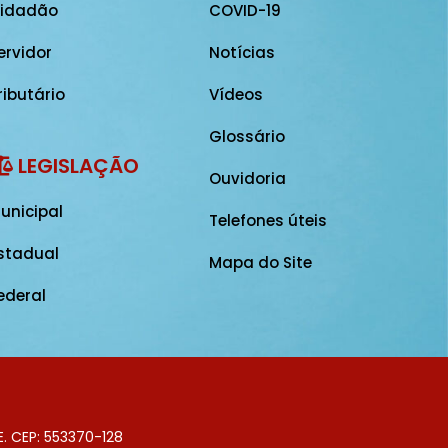
idadão
COVID-19
ervidor
Notícias
ributário
Vídeos
Glossário
LEGISLAÇÃO
Ouvidoria
unicipal
Telefones úteis
stadual
Mapa do Site
ederal
E. CEP: 553370-128