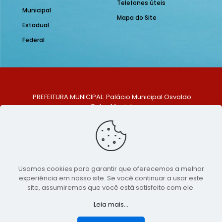
Telefones úteis
Municipal
Mapa do Site
Estadual
Federal
PREFEITURA MUNICIPAL: Palácio Municipal Osvaldo
Celso Maciel
ENDEREÇO: Praça Historiador Adalberto Paiva, nº 1,
Centro, São Bento do Una - PE. CEP: 553370-128
TELEFONE: (81) 99548-1569
E-MAIL: ouvidoria@saobentodouna.pe.gov.br
Siga-nos nas redes sociais:
Usamos cookies para garantir que oferecemos a melhor
experiência em nosso site. Se você continuar a usar este
Copyright 2021-2026 - Assessoria de Comunicação da
site, assumiremos que você está satisfeito com ele.
Prefeitura de São Bento do Una - PE
Leia mais...
Página desenvolvida pela agência de
publicidade
LumusWeb - Agência Digital