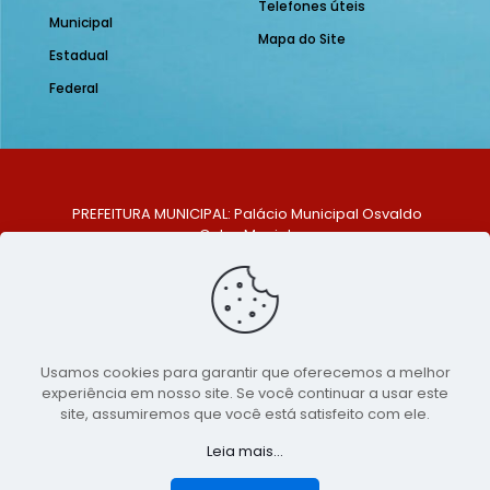
Telefones úteis
Municipal
Mapa do Site
Estadual
Federal
PREFEITURA MUNICIPAL: Palácio Municipal Osvaldo
Celso Maciel
ENDEREÇO: Praça Historiador Adalberto Paiva, nº 1,
Centro, São Bento do Una - PE. CEP: 553370-128
TELEFONE: (81) 99548-1569
E-MAIL: ouvidoria@saobentodouna.pe.gov.br
Siga-nos nas redes sociais:
Usamos cookies para garantir que oferecemos a melhor
experiência em nosso site. Se você continuar a usar este
Copyright 2021-2026 - Assessoria de Comunicação da
site, assumiremos que você está satisfeito com ele.
Prefeitura de São Bento do Una - PE
Leia mais...
Página desenvolvida pela agência de
publicidade
LumusWeb - Agência Digital