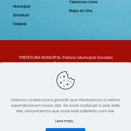
Telefones úteis
Municipal
Mapa do Site
Estadual
Federal
PREFEITURA MUNICIPAL: Palácio Municipal Osvaldo
Celso Maciel
ENDEREÇO: Praça Historiador Adalberto Paiva, nº 1,
Centro, São Bento do Una - PE. CEP: 553370-128
TELEFONE: (81) 99548-1569
E-MAIL: ouvidoria@saobentodouna.pe.gov.br
Siga-nos nas redes sociais:
Usamos cookies para garantir que oferecemos a melhor
experiência em nosso site. Se você continuar a usar este
Copyright 2021-2026 - Assessoria de Comunicação da
site, assumiremos que você está satisfeito com ele.
Prefeitura de São Bento do Una - PE
Leia mais...
Página desenvolvida pela agência de
publicidade
LumusWeb - Agência Digital