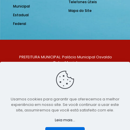
Telefones úteis
Municipal
Mapa do Site
Estadual
Federal
PREFEITURA MUNICIPAL: Palácio Municipal Osvaldo
Celso Maciel
ENDEREÇO: Praça Historiador Adalberto Paiva, nº 1,
Centro, São Bento do Una - PE. CEP: 553370-128
TELEFONE: (81) 99548-1569
E-MAIL: ouvidoria@saobentodouna.pe.gov.br
Siga-nos nas redes sociais:
Usamos cookies para garantir que oferecemos a melhor
experiência em nosso site. Se você continuar a usar este
Copyright 2021-2026 - Assessoria de Comunicação da
site, assumiremos que você está satisfeito com ele.
Prefeitura de São Bento do Una - PE
Leia mais...
Página desenvolvida pela agência de
publicidade
LumusWeb - Agência Digital