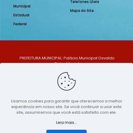
Telefones úteis
Municipal
Mapa do Site
Estadual
Federal
PREFEITURA MUNICIPAL: Palácio Municipal Osvaldo
Celso Maciel
ENDEREÇO: Praça Historiador Adalberto Paiva, nº 1,
Centro, São Bento do Una - PE. CEP: 553370-128
TELEFONE: (81) 99548-1569
E-MAIL: ouvidoria@saobentodouna.pe.gov.br
Siga-nos nas redes sociais:
Usamos cookies para garantir que oferecemos a melhor
experiência em nosso site. Se você continuar a usar este
Copyright 2021-2026 - Assessoria de Comunicação da
site, assumiremos que você está satisfeito com ele.
Prefeitura de São Bento do Una - PE
Leia mais...
Página desenvolvida pela agência de
publicidade
LumusWeb - Agência Digital