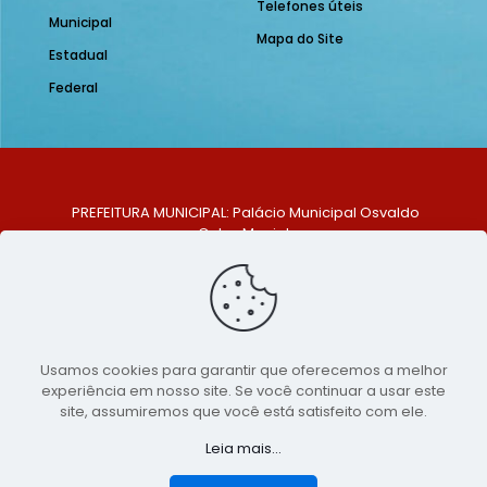
Telefones úteis
Municipal
Mapa do Site
Estadual
Federal
PREFEITURA MUNICIPAL: Palácio Municipal Osvaldo
Celso Maciel
ENDEREÇO: Praça Historiador Adalberto Paiva, nº 1,
Centro, São Bento do Una - PE. CEP: 553370-128
TELEFONE: (81) 99548-1569
E-MAIL: ouvidoria@saobentodouna.pe.gov.br
Siga-nos nas redes sociais:
Usamos cookies para garantir que oferecemos a melhor
experiência em nosso site. Se você continuar a usar este
Copyright 2021-2026 - Assessoria de Comunicação da
site, assumiremos que você está satisfeito com ele.
Prefeitura de São Bento do Una - PE
Leia mais...
Página desenvolvida pela agência de
publicidade
LumusWeb - Agência Digital