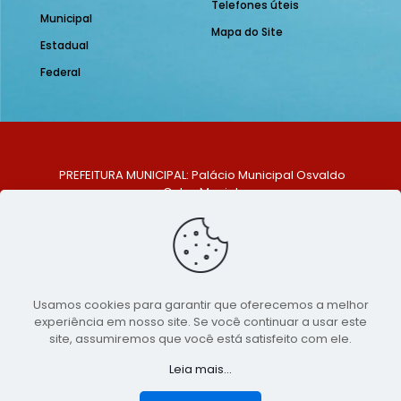
Telefones úteis
Municipal
Mapa do Site
Estadual
Federal
PREFEITURA MUNICIPAL: Palácio Municipal Osvaldo
Celso Maciel
ENDEREÇO: Praça Historiador Adalberto Paiva, nº 1,
Centro, São Bento do Una - PE. CEP: 553370-128
TELEFONE: (81) 99548-1569
E-MAIL: ouvidoria@saobentodouna.pe.gov.br
Siga-nos nas redes sociais:
Usamos cookies para garantir que oferecemos a melhor
experiência em nosso site. Se você continuar a usar este
Copyright 2021-2026 - Assessoria de Comunicação da
site, assumiremos que você está satisfeito com ele.
Prefeitura de São Bento do Una - PE
Leia mais...
Página desenvolvida pela agência de
publicidade
LumusWeb - Agência Digital