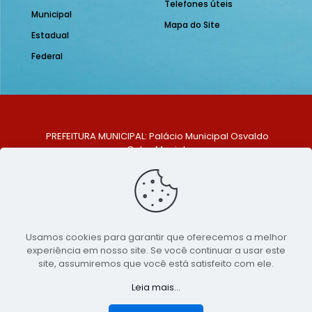
Telefones úteis
Municipal
Mapa do Site
Estadual
Federal
PREFEITURA MUNICIPAL: Palácio Municipal Osvaldo
Celso Maciel
ENDEREÇO: Praça Historiador Adalberto Paiva, nº 1,
Centro, São Bento do Una - PE. CEP: 553370-128
TELEFONE: (81) 99548-1569
E-MAIL: ouvidoria@saobentodouna.pe.gov.br
Siga-nos nas redes sociais:
Usamos cookies para garantir que oferecemos a melhor
experiência em nosso site. Se você continuar a usar este
Copyright 2021-2026 - Assessoria de Comunicação da
site, assumiremos que você está satisfeito com ele.
Prefeitura de São Bento do Una - PE
Leia mais...
Página desenvolvida pela agência de
publicidade
LumusWeb - Agência Digital