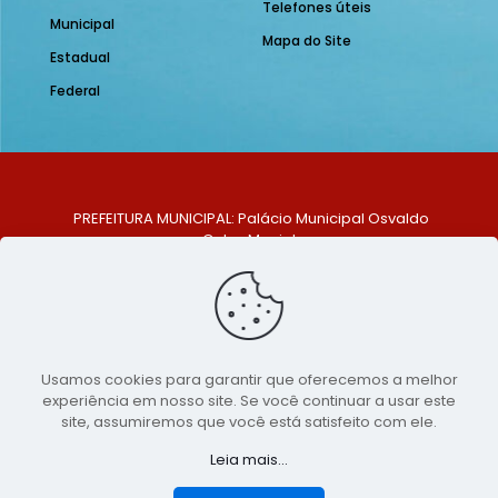
Telefones úteis
Municipal
Mapa do Site
Estadual
Federal
PREFEITURA MUNICIPAL: Palácio Municipal Osvaldo
Celso Maciel
ENDEREÇO: Praça Historiador Adalberto Paiva, nº 1,
Centro, São Bento do Una - PE. CEP: 553370-128
TELEFONE: (81) 99548-1569
E-MAIL: ouvidoria@saobentodouna.pe.gov.br
Siga-nos nas redes sociais:
Usamos cookies para garantir que oferecemos a melhor
experiência em nosso site. Se você continuar a usar este
Copyright 2021-2026 - Assessoria de Comunicação da
site, assumiremos que você está satisfeito com ele.
Prefeitura de São Bento do Una - PE
Leia mais...
Página desenvolvida pela agência de
publicidade
LumusWeb - Agência Digital