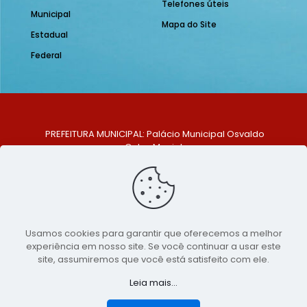
Telefones úteis
Municipal
Mapa do Site
Estadual
Federal
PREFEITURA MUNICIPAL: Palácio Municipal Osvaldo
Celso Maciel
ENDEREÇO: Praça Historiador Adalberto Paiva, nº 1,
Centro, São Bento do Una - PE. CEP: 553370-128
TELEFONE: (81) 99548-1569
E-MAIL: ouvidoria@saobentodouna.pe.gov.br
Siga-nos nas redes sociais:
Usamos cookies para garantir que oferecemos a melhor
experiência em nosso site. Se você continuar a usar este
Copyright 2021-2026 - Assessoria de Comunicação da
site, assumiremos que você está satisfeito com ele.
Prefeitura de São Bento do Una - PE
Leia mais...
Página desenvolvida pela agência de
publicidade
LumusWeb - Agência Digital