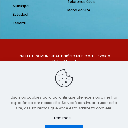
Telefones úteis
Municipal
Mapa do Site
Estadual
Federal
PREFEITURA MUNICIPAL: Palácio Municipal Osvaldo
Celso Maciel
ENDEREÇO: Praça Historiador Adalberto Paiva, nº 1,
Centro, São Bento do Una - PE. CEP: 553370-128
TELEFONE: (81) 99548-1569
E-MAIL: ouvidoria@saobentodouna.pe.gov.br
Siga-nos nas redes sociais:
Usamos cookies para garantir que oferecemos a melhor
experiência em nosso site. Se você continuar a usar este
Copyright 2021-2026 - Assessoria de Comunicação da
site, assumiremos que você está satisfeito com ele.
Prefeitura de São Bento do Una - PE
Leia mais...
Página desenvolvida pela agência de
publicidade
LumusWeb - Agência Digital