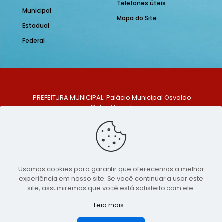
Telefones úteis
Municipal
Mapa do Site
Estadual
Federal
PREFEITURA MUNICIPAL: Palácio Municipal Osvaldo
Celso Maciel
ENDEREÇO: Praça Historiador Adalberto Paiva, nº 1,
Centro, São Bento do Una - PE. CEP: 553370-128
TELEFONE: (81) 99548-1569
E-MAIL: ouvidoria@saobentodouna.pe.gov.br
Siga-nos nas redes sociais:
Usamos cookies para garantir que oferecemos a melhor
experiência em nosso site. Se você continuar a usar este
Copyright 2021-2026 - Assessoria de Comunicação da
site, assumiremos que você está satisfeito com ele.
Prefeitura de São Bento do Una - PE
Leia mais...
Página desenvolvida pela agência de
publicidade
LumusWeb - Agência Digital