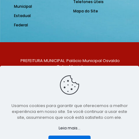
Telefones úteis
Municipal
Mapa do Site
Estadual
Federal
PREFEITURA MUNICIPAL: Palácio Municipal Osvaldo
Celso Maciel
ENDEREÇO: Praça Historiador Adalberto Paiva, nº 1,
Centro, São Bento do Una - PE. CEP: 553370-128
TELEFONE: (81) 99548-1569
E-MAIL: ouvidoria@saobentodouna.pe.gov.br
Siga-nos nas redes sociais:
Usamos cookies para garantir que oferecemos a melhor
experiência em nosso site. Se você continuar a usar este
Copyright 2021-2026 - Assessoria de Comunicação da
site, assumiremos que você está satisfeito com ele.
Prefeitura de São Bento do Una - PE
Leia mais...
Página desenvolvida pela agência de
publicidade
LumusWeb - Agência Digital