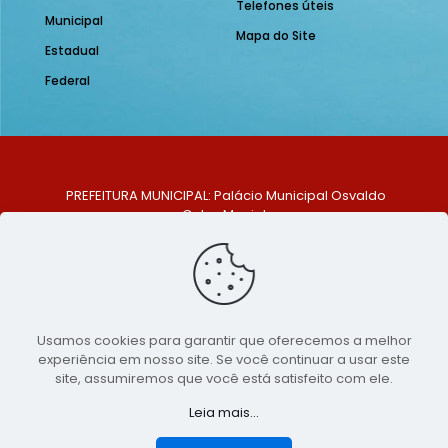
Telefones úteis
Municipal
Mapa do Site
Estadual
Federal
PREFEITURA MUNICIPAL: Palácio Municipal Osvaldo
Celso Maciel
ENDEREÇO: Praça Historiador Adalberto Paiva, nº 1,
Centro, São Bento do Una - PE. CEP: 553370-128
TELEFONE: (81) 99548-1569
E-MAIL: ouvidoria@saobentodouna.pe.gov.br
Siga-nos nas redes sociais:
Usamos cookies para garantir que oferecemos a melhor
experiência em nosso site. Se você continuar a usar este
Copyright 2021-2026 - Assessoria de Comunicação da
site, assumiremos que você está satisfeito com ele.
Prefeitura de São Bento do Una - PE
Leia mais...
Página desenvolvida pela agência de
publicidade
LumusWeb - Agência Digital