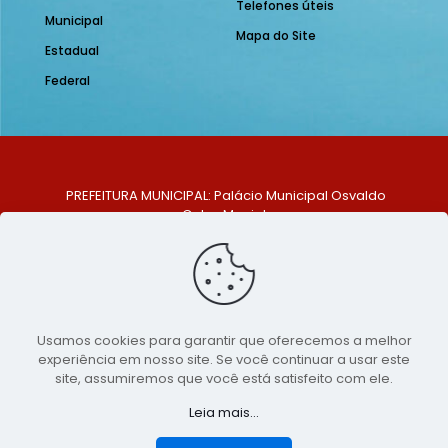
Telefones úteis
Municipal
Mapa do Site
Estadual
Federal
PREFEITURA MUNICIPAL: Palácio Municipal Osvaldo
Celso Maciel
ENDEREÇO: Praça Historiador Adalberto Paiva, nº 1,
Centro, São Bento do Una - PE. CEP: 553370-128
TELEFONE: (81) 99548-1569
E-MAIL: ouvidoria@saobentodouna.pe.gov.br
Siga-nos nas redes sociais:
Usamos cookies para garantir que oferecemos a melhor
experiência em nosso site. Se você continuar a usar este
Copyright 2021-2026 - Assessoria de Comunicação da
site, assumiremos que você está satisfeito com ele.
Prefeitura de São Bento do Una - PE
Leia mais...
Página desenvolvida pela agência de
publicidade
LumusWeb - Agência Digital