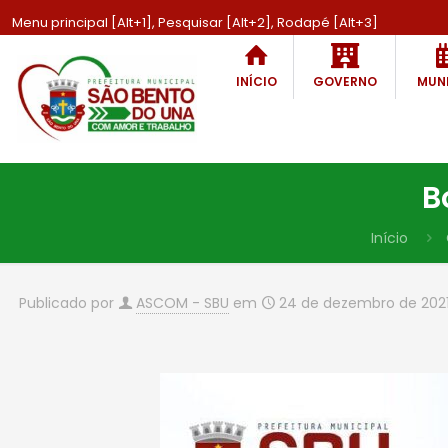
Menu principal [Alt+1], Pesquisar [Alt+2], Rodapé [Alt+3]
INÍCIO
GOVERNO
MUNI
B
Início
Publicado por
ASCOM - SBU
em
24 de dezembro de 202