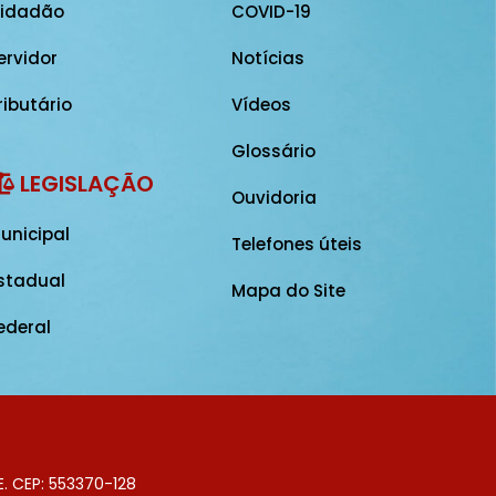
idadão
COVID-19
ervidor
Notícias
ributário
Vídeos
Glossário
LEGISLAÇÃO
Ouvidoria
unicipal
Telefones úteis
stadual
Mapa do Site
ederal
E. CEP: 553370-128