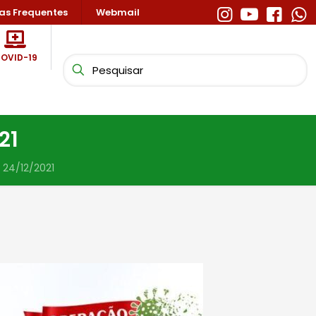
as Frequentes
Webmail
OVID-19
21
 24/12/2021