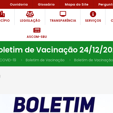
Ouvidoria
Glossário
Mapa do Site
Pergunt
CÍPIO
LEGISLAÇÃO
TRANSPARÊNCIA
SERVIÇOS
C
ASCOM-SBU
oletim de Vacinação 24/12/20
COVID-19
Boletim de Vacinação
Boletim de Vacinação
1