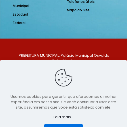
Telefones úteis
Municipal
Mapa do Site
Estadual
Federal
PREFEITURA MUNICIPAL: Palácio Municipal Osvaldo
Celso Maciel
ENDEREÇO: Praça Historiador Adalberto Paiva, nº 1,
Centro, São Bento do Una - PE. CEP: 553370-128
TELEFONE: (81) 99548-1569
E-MAIL: ouvidoria@saobentodouna.pe.gov.br
Siga-nos nas redes sociais:
Usamos cookies para garantir que oferecemos a melhor
experiência em nosso site. Se você continuar a usar este
Copyright 2021-2026 - Assessoria de Comunicação da
site, assumiremos que você está satisfeito com ele.
Prefeitura de São Bento do Una - PE
Leia mais...
Página desenvolvida pela agência de
publicidade
LumusWeb - Agência Digital