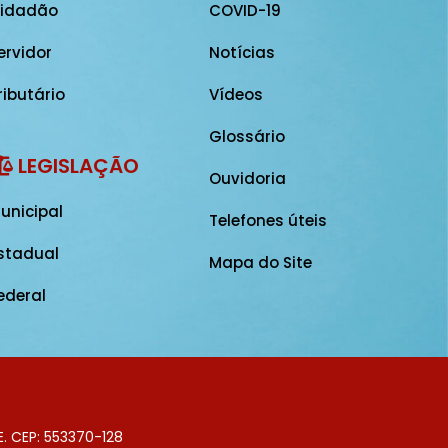
idadão
COVID-19
ervidor
Notícias
ributário
Vídeos
Glossário
LEGISLAÇÃO
Ouvidoria
unicipal
Telefones úteis
stadual
Mapa do Site
ederal
E. CEP: 553370-128