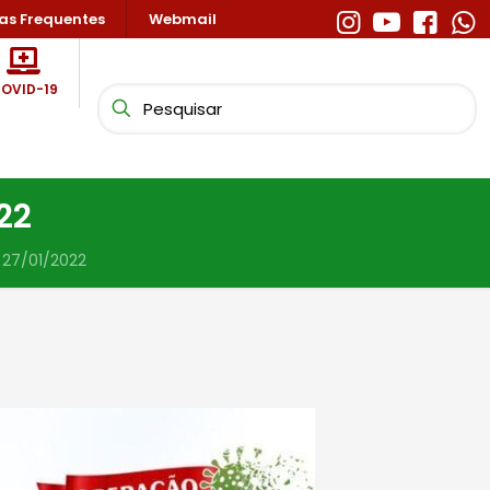
as Frequentes
Webmail
OVID-19
22
 27/01/2022