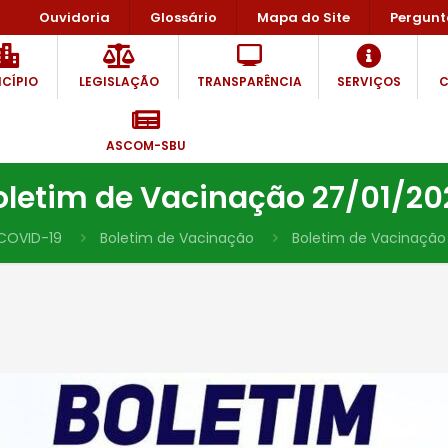
Ouvidoria
Glossário
Mapa do Site
Pergunt
CÍPIO
LEGISLAÇÃO
TRANSPARÊNCIA
SERVIÇOS
C
ASCOM-SBU
oletim de Vacinação 27/01/20
COVID-19
Boletim de Vacinação
Boletim de Vacinação