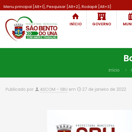
Menu principal [Alt+1], Pesquisar [Alt+2], Rodapé [Alt+3]
INÍCIO
GOVERNO
MUNI
B
Início
Publicado por
ASCOM - SBU
em
27 de janeiro de 2022