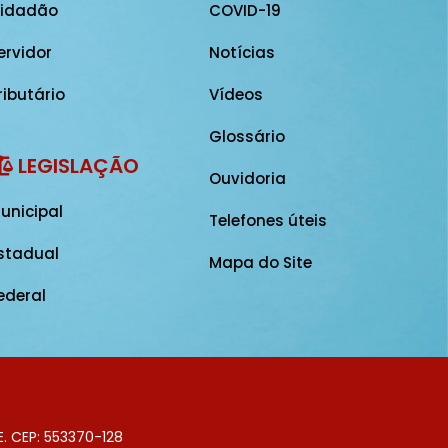
idadão
COVID-19
ervidor
Notícias
ributário
Vídeos
Glossário
LEGISLAÇÃO
Ouvidoria
unicipal
Telefones úteis
stadual
Mapa do Site
ederal
E. CEP: 553370-128