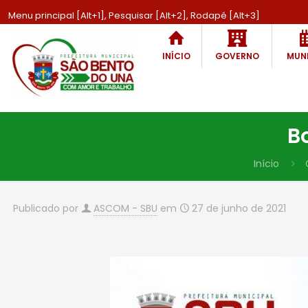
Menu principal [Alt+1], Pesquisar [Alt+2], Rodapé [Alt+3]
INÍCIO
GOVERNO
MUNI
B
Início
Publicado por
ASCOM - SBU
em
27 de junho de 2021