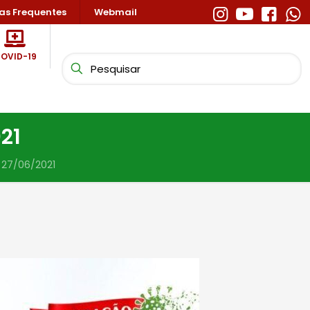
as Frequentes
Webmail
OVID-19
21
 27/06/2021