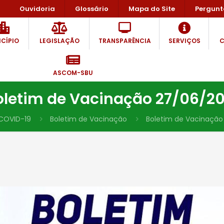
Ouvidoria
Glossário
Mapa do Site
Pergunt
CÍPIO
LEGISLAÇÃO
TRANSPARÊNCIA
SERVIÇOS
C
ASCOM-SBU
oletim de Vacinação 27/06/20
COVID-19
Boletim de Vacinação
Boletim de Vacinação