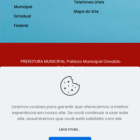
Telefones úteis
Municipal
Mapa do Site
Estadual
Federal
PREFEITURA MUNICIPAL: Palácio Municipal Osvaldo
Celso Maciel
ENDEREÇO: Praça Historiador Adalberto Paiva, nº 1,
Centro, São Bento do Una - PE. CEP: 553370-128
TELEFONE: (81) 99548-1569
E-MAIL: ouvidoria@saobentodouna.pe.gov.br
Siga-nos nas redes sociais:
Usamos cookies para garantir que oferecemos a melhor
experiência em nosso site. Se você continuar a usar este
Copyright 2021-2026 - Assessoria de Comunicação da
site, assumiremos que você está satisfeito com ele.
Prefeitura de São Bento do Una - PE
Leia mais...
Página desenvolvida pela agência de
publicidade
LumusWeb - Agência Digital