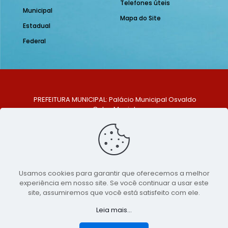
Telefones úteis
Municipal
Mapa do Site
Estadual
Federal
PREFEITURA MUNICIPAL: Palácio Municipal Osvaldo
Celso Maciel
ENDEREÇO: Praça Historiador Adalberto Paiva, nº 1,
Centro, São Bento do Una - PE. CEP: 553370-128
TELEFONE: (81) 99548-1569
E-MAIL: ouvidoria@saobentodouna.pe.gov.br
Siga-nos nas redes sociais:
Usamos cookies para garantir que oferecemos a melhor
experiência em nosso site. Se você continuar a usar este
Copyright 2021-2026 - Assessoria de Comunicação da
site, assumiremos que você está satisfeito com ele.
Prefeitura de São Bento do Una - PE
Leia mais...
Página desenvolvida pela agência de
publicidade
LumusWeb - Agência Digital