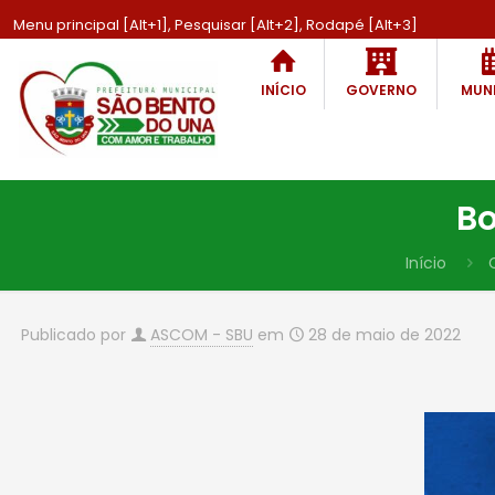
Menu principal [Alt+1], Pesquisar [Alt+2], Rodapé [Alt+3]
INÍCIO
GOVERNO
MUNI
Bo
Início
Publicado por
ASCOM - SBU
em
28 de maio de 2022