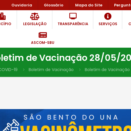
Ouvidoria
Glossário
Mapa do Site
Pergunt
CÍPIO
LEGISLAÇÃO
TRANSPARÊNCIA
SERVIÇOS
C
ASCOM-SBU
letim de Vacinação 28/05/2
COVID-19
Boletim de Vacinação
Boletim de Vacinação