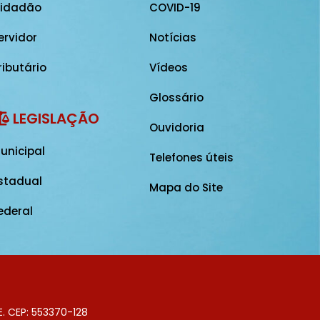
idadão
COVID-19
ervidor
Notícias
ributário
Vídeos
Glossário
LEGISLAÇÃO
Ouvidoria
unicipal
Telefones úteis
stadual
Mapa do Site
ederal
E. CEP: 553370-128