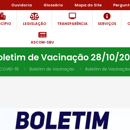
Ouvidoria
Glossário
Mapa do Site
Pergunt
CÍPIO
LEGISLAÇÃO
TRANSPARÊNCIA
SERVIÇOS
C
ASCOM-SBU
oletim de Vacinação 28/10/20
COVID-19
Boletim de Vacinação
Boletim de Vacinação