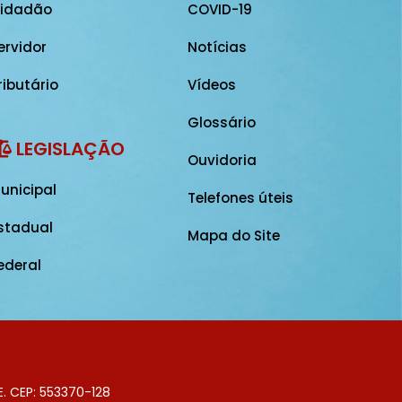
idadão
COVID-19
ervidor
Notícias
ributário
Vídeos
Glossário
LEGISLAÇÃO
Ouvidoria
unicipal
Telefones úteis
stadual
Mapa do Site
ederal
E. CEP: 553370-128