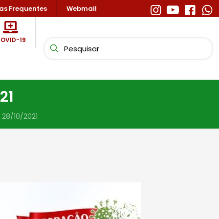
as Frequentes
Webmail
OVID-19
21
 28/10/2021