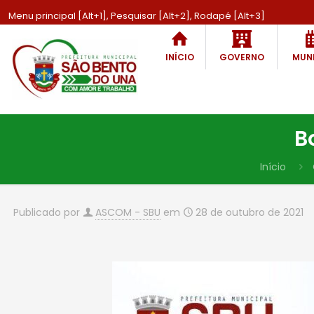
Menu principal [Alt+1], Pesquisar [Alt+2], Rodapé [Alt+3]
INÍCIO
GOVERNO
MUNI
B
Início
Publicado por
ASCOM - SBU
em
28 de outubro de 2021