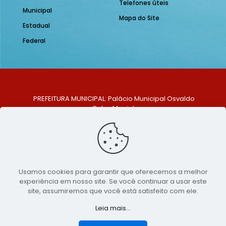
Telefones úteis
Municipal
Mapa do Site
Estadual
Federal
PREFEITURA MUNICIPAL: Palácio Municipal Osvaldo
Celso Maciel
ENDEREÇO: Praça Historiador Adalberto Paiva, nº 1,
Centro, São Bento do Una - PE. CEP: 553370-128
TELEFONE: (81) 99548-1569
E-MAIL: ouvidoria@saobentodouna.pe.gov.br
Siga-nos nas redes sociais:
Usamos cookies para garantir que oferecemos a melhor
experiência em nosso site. Se você continuar a usar este
Copyright 2021-2026 - Assessoria de Comunicação da
site, assumiremos que você está satisfeito com ele.
Prefeitura de São Bento do Una - PE
Leia mais...
Página desenvolvida pela agência de
publicidade
LumusWeb - Agência Digital