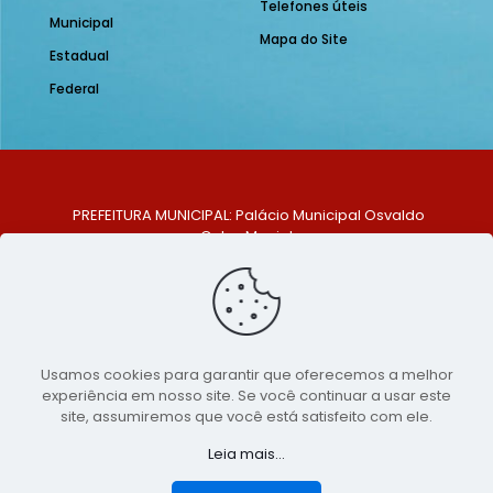
Telefones úteis
Municipal
Mapa do Site
Estadual
Federal
PREFEITURA MUNICIPAL: Palácio Municipal Osvaldo
Celso Maciel
ENDEREÇO: Praça Historiador Adalberto Paiva, nº 1,
Centro, São Bento do Una - PE. CEP: 553370-128
TELEFONE: (81) 99548-1569
E-MAIL: ouvidoria@saobentodouna.pe.gov.br
Siga-nos nas redes sociais:
Usamos cookies para garantir que oferecemos a melhor
experiência em nosso site. Se você continuar a usar este
Copyright 2021-2026 - Assessoria de Comunicação da
site, assumiremos que você está satisfeito com ele.
Prefeitura de São Bento do Una - PE
Leia mais...
Página desenvolvida pela agência de
publicidade
LumusWeb - Agência Digital