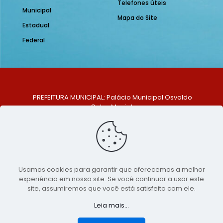
Telefones úteis
Municipal
Mapa do Site
Estadual
Federal
PREFEITURA MUNICIPAL: Palácio Municipal Osvaldo
Celso Maciel
ENDEREÇO: Praça Historiador Adalberto Paiva, nº 1,
Centro, São Bento do Una - PE. CEP: 553370-128
TELEFONE: (81) 99548-1569
E-MAIL: ouvidoria@saobentodouna.pe.gov.br
Siga-nos nas redes sociais:
Usamos cookies para garantir que oferecemos a melhor
experiência em nosso site. Se você continuar a usar este
Copyright 2021-2026 - Assessoria de Comunicação da
site, assumiremos que você está satisfeito com ele.
Prefeitura de São Bento do Una - PE
Leia mais...
Página desenvolvida pela agência de
publicidade
LumusWeb - Agência Digital