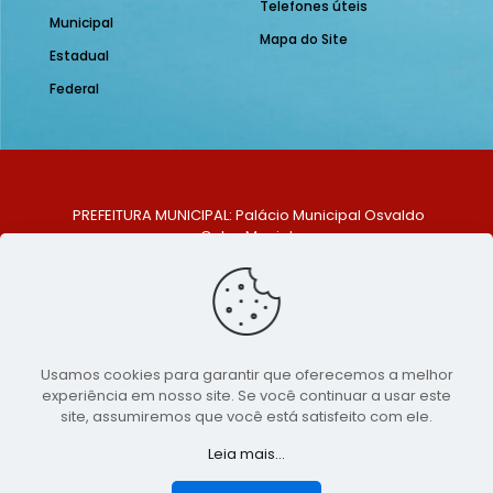
Telefones úteis
Municipal
Mapa do Site
Estadual
Federal
PREFEITURA MUNICIPAL: Palácio Municipal Osvaldo
Celso Maciel
ENDEREÇO: Praça Historiador Adalberto Paiva, nº 1,
Centro, São Bento do Una - PE. CEP: 553370-128
TELEFONE: (81) 99548-1569
E-MAIL: ouvidoria@saobentodouna.pe.gov.br
Siga-nos nas redes sociais:
Usamos cookies para garantir que oferecemos a melhor
experiência em nosso site. Se você continuar a usar este
Copyright 2021-2026 - Assessoria de Comunicação da
site, assumiremos que você está satisfeito com ele.
Prefeitura de São Bento do Una - PE
Leia mais...
Página desenvolvida pela agência de
publicidade
LumusWeb - Agência Digital