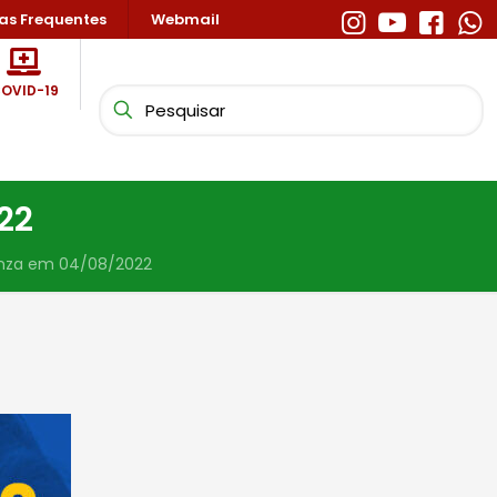
as Frequentes
Webmail
OVID-19
22
enza em 04/08/2022