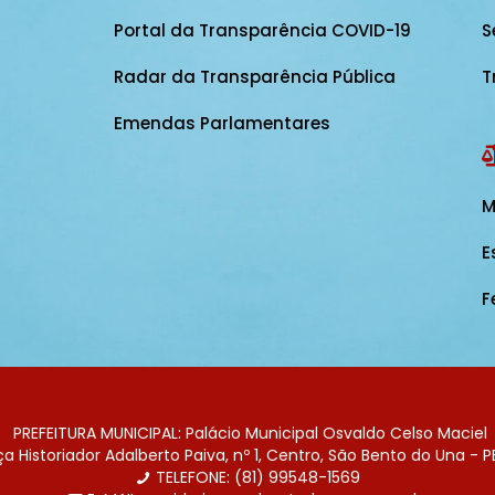
Portal da Transparência COVID-19
S
Radar da Transparência Pública
T
Emendas Parlamentares
M
E
F
PREFEITURA MUNICIPAL: Palácio Municipal Osvaldo Celso Maciel
 Historiador Adalberto Paiva, nº 1, Centro, São Bento do Una - P
TELEFONE: (81) 99548-1569