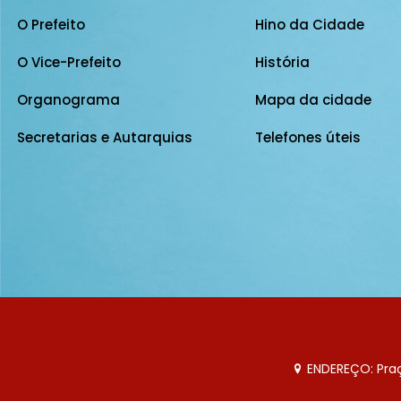
O Prefeito
Hino da Cidade
O Vice-Prefeito
História
Organograma
Mapa da cidade
Secretarias e Autarquias
Telefones úteis
ENDEREÇO: Praça