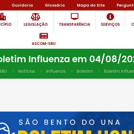
Ouvidoria
Glossário
Mapa do Site
Pergunt
CÍPIO
LEGISLAÇÃO
TRANSPARÊNCIA
SERVIÇOS
C
ASCOM-SBU
oletim Influenza em 04/08/20
SBU
Notícias
Influenza
Boletim
Boletim Influ