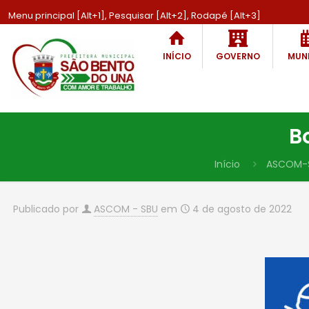
Menu principal [Alt+1], Pesquisar [Alt+2], Rodapé [Alt+3]
INÍCIO
GOVERNO
MUNI
B
Início
ASCOM-
Publicado por
ASCOM - SBU
em
4 de agosto de 2022