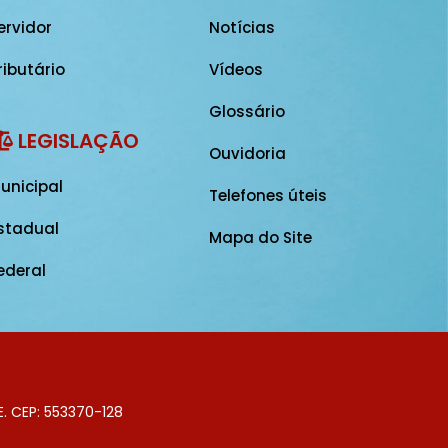
ervidor
Notícias
ributário
Vídeos
Glossário
LEGISLAÇÃO
Ouvidoria
unicipal
Telefones úteis
stadual
Mapa do Site
ederal
E. CEP: 553370-128