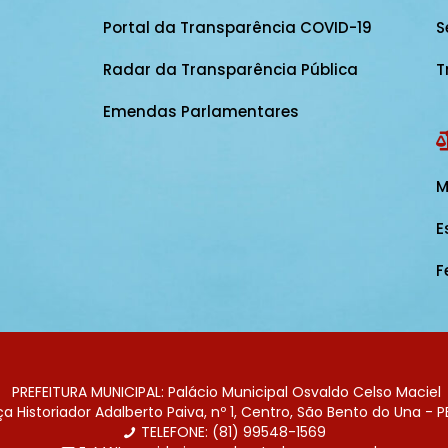
Portal da Transparência COVID-19
S
Radar da Transparência Pública
T
Emendas Parlamentares
M
E
F
PREFEITURA MUNICIPAL: Palácio Municipal Osvaldo Celso Maciel
 Historiador Adalberto Paiva, nº 1, Centro, São Bento do Una - P
TELEFONE: (81) 99548-1569