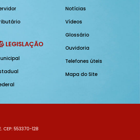
ervidor
Notícias
ributário
Vídeos
Glossário
LEGISLAÇÃO
Ouvidoria
unicipal
Telefones úteis
stadual
Mapa do Site
ederal
E. CEP: 553370-128