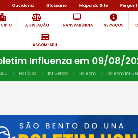
Ouvidoria
Glossário
Mapa do Site
Pergunt
CÍPIO
LEGISLAÇÃO
TRANSPARÊNCIA
SERVIÇOS
C
ASCOM-SBU
oletim Influenza em 09/08/20
SBU
Notícias
Influenza
Boletim
Boletim Influ