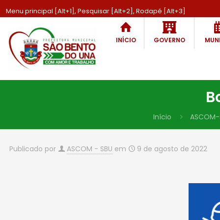
Menu principal [Alt+1], Pesquisar [Alt+2], Rodapé [Alt+3]
INÍCIO
GOVERNO
MUNI
B
Início
ASCOM-
Publicado por
ASCOM - SBU
em
9 de agosto de 2022