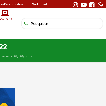
as Frequentes
Webmail
OVID-19
22
enza em 09/08/2022