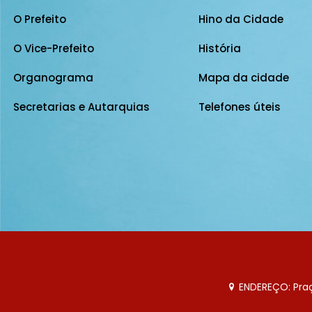
O Prefeito
Hino da Cidade
O Vice-Prefeito
História
Organograma
Mapa da cidade
Secretarias e Autarquias
Telefones úteis
ENDEREÇO: Praça