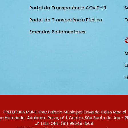
Portal da Transparência COVID-19
S
Radar da Transparência Pública
T
Emendas Parlamentares
M
E
F
PREFEITURA MUNICIPAL: Palácio Municipal Osvaldo Celso Maciel
 Historiador Adalberto Paiva, nº 1, Centro, São Bento do Una - P
TELEFONE: (81) 99548-1569