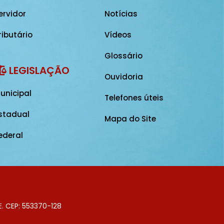
ervidor
Notícias
ributário
Vídeos
Glossário
LEGISLAÇÃO
Ouvidoria
unicipal
Telefones úteis
stadual
Mapa do Site
ederal
E. CEP: 553370-128