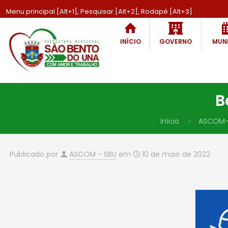
Menu principal [Alt+1], Pesquisar [Alt+2], Rodapé [Alt+3]
INÍCIO
GOVERNO
MUNI
B
Início
ASCOM-
Publicado por
ASCOM - SBU
em
10 de maio de 2022