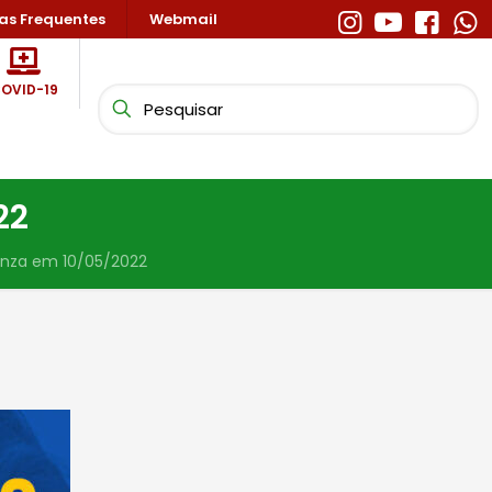
as Frequentes
Webmail
OVID-19
22
enza em 10/05/2022