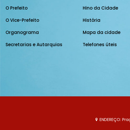
O Prefeito
Hino da Cidade
O Vice-Prefeito
História
Organograma
Mapa da cidade
Secretarias e Autarquias
Telefones úteis
ENDEREÇO: Praça