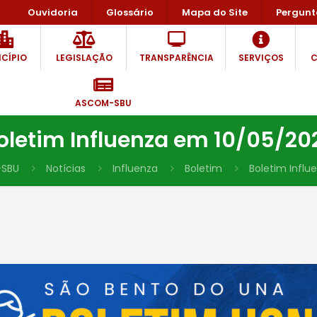
Ouvidoria
Glossário
Mapa do Site
Pergunt
CÍPIO
LEGISLAÇÃO
TRANSPARÊNCIA
SERVIÇOS
C
ASCOM-SBU
oletim Influenza em 10/05/20
SBU
Notícias
Influenza
Boletim
Boletim Influ