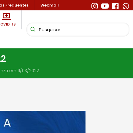
as Frequentes
Webmail
OVID-19
22
uenza em 11/03/2022