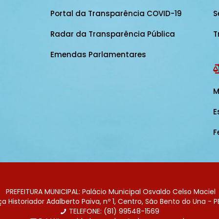
Portal da Transparência COVID-19
S
Radar da Transparência Pública
T
Emendas Parlamentares
M
E
F
PREFEITURA MUNICIPAL: Palácio Municipal Osvaldo Celso Maciel
 Historiador Adalberto Paiva, nº 1, Centro, São Bento do Una - P
TELEFONE: (81) 99548-1569