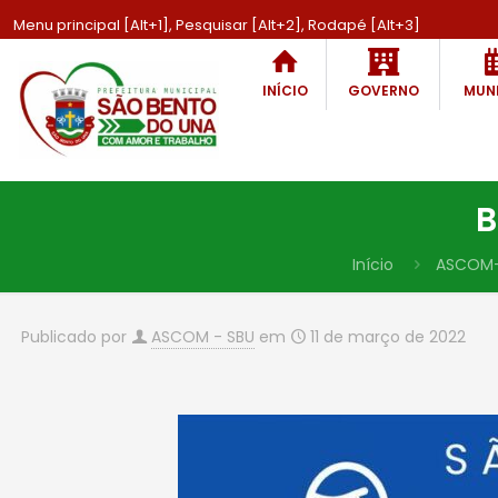
Menu principal [Alt+1], Pesquisar [Alt+2], Rodapé [Alt+3]
INÍCIO
GOVERNO
MUNI
B
Início
ASCOM
Publicado por
ASCOM - SBU
em
11 de março de 2022