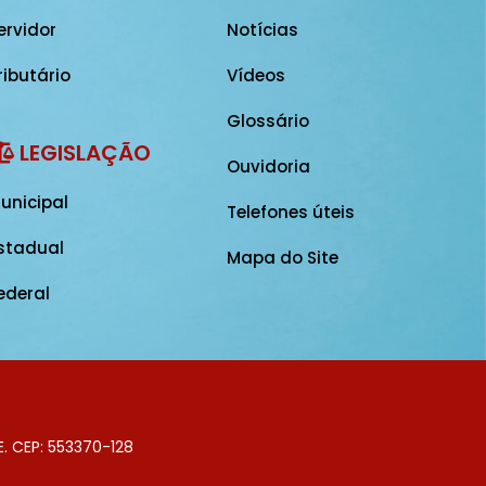
ervidor
Notícias
ributário
Vídeos
Glossário
LEGISLAÇÃO
Ouvidoria
unicipal
Telefones úteis
stadual
Mapa do Site
ederal
E. CEP: 553370-128