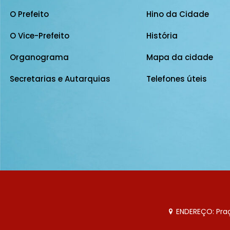
O Prefeito
Hino da Cidade
O Vice-Prefeito
História
Organograma
Mapa da cidade
Secretarias e Autarquias
Telefones úteis
ENDEREÇO: Praça