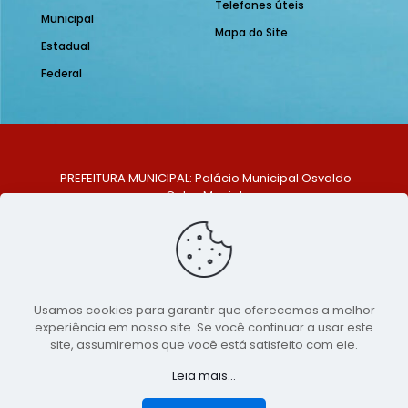
Telefones úteis
Municipal
Mapa do Site
Estadual
Federal
PREFEITURA MUNICIPAL: Palácio Municipal Osvaldo
Celso Maciel
ENDEREÇO: Praça Historiador Adalberto Paiva, nº 1,
Centro, São Bento do Una - PE. CEP: 553370-128
TELEFONE: (81) 99548-1569
E-MAIL: ouvidoria@saobentodouna.pe.gov.br
Siga-nos nas redes sociais:
Usamos cookies para garantir que oferecemos a melhor
experiência em nosso site. Se você continuar a usar este
Copyright 2021-2026 - Assessoria de Comunicação da
site, assumiremos que você está satisfeito com ele.
Prefeitura de São Bento do Una - PE
Leia mais...
Página desenvolvida pela agência de
publicidade
LumusWeb - Agência Digital