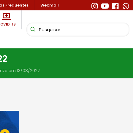
as Frequentes
Webmail
OVID-19
22
enza em 13/08/2022