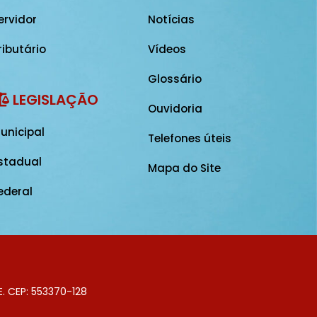
ervidor
Notícias
ributário
Vídeos
Glossário
LEGISLAÇÃO
Ouvidoria
unicipal
Telefones úteis
stadual
Mapa do Site
ederal
E. CEP: 553370-128