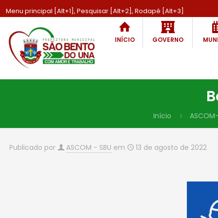
Menu principal [Alt+1], Pesquisar [Alt+2], Rodapé [Alt+3]
INÍCIO
GOVERNO
MUNI
B
Início
ASCOM-
Publicado por
ASCOM - SBU
em
13 de agosto de 2022