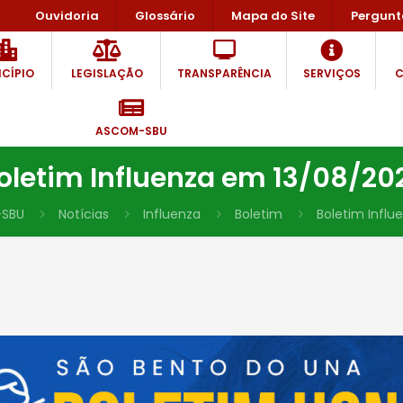
Ouvidoria
Glossário
Mapa do Site
Pergunt
CÍPIO
LEGISLAÇÃO
TRANSPARÊNCIA
SERVIÇOS
C
ASCOM-SBU
oletim Influenza em 13/08/20
SBU
Notícias
Influenza
Boletim
Boletim Influ