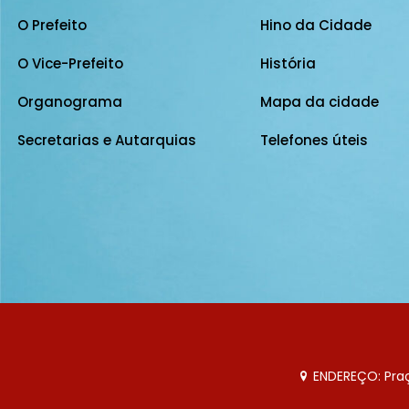
O Prefeito
Hino da Cidade
O Vice-Prefeito
História
Organograma
Mapa da cidade
Secretarias e Autarquias
Telefones úteis
ENDEREÇO: Praça