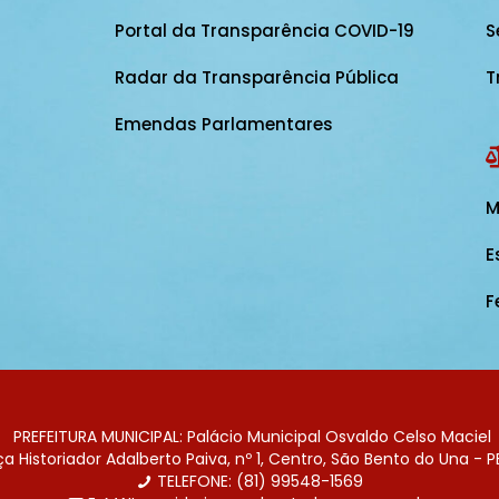
Portal da Transparência COVID-19
S
Radar da Transparência Pública
T
Emendas Parlamentares
M
E
F
PREFEITURA MUNICIPAL: Palácio Municipal Osvaldo Celso Maciel
 Historiador Adalberto Paiva, nº 1, Centro, São Bento do Una - P
TELEFONE: (81) 99548-1569